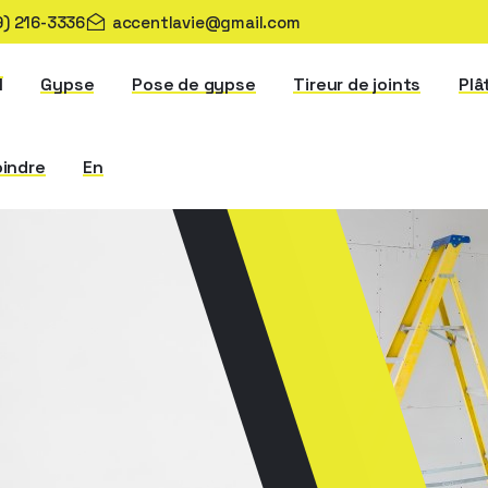
9) 216-3336
accentlavie@gmail.com
l
Gypse
Pose de gypse
Tireur de joints
Plâ
oindre
En