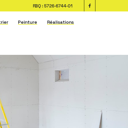
RBQ : 5726-6744-01
trier
Peinture
Réalisations