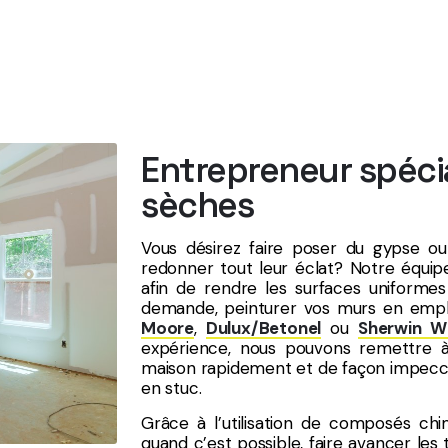
En savoir plus
Entrepreneur spécia
sèches
Vous désirez faire poser du gypse ou
redonner tout leur éclat? Notre équipe
afin de rendre les surfaces uniformes 
demande, peinturer vos murs en empl
Moore
,
Dulux/Betonel
ou
Sherwin Wi
expérience, nous pouvons remettre à
maison rapidement et de façon impeccab
en stuc.
Grâce à l’utilisation de composés c
quand c’est possible, faire avancer le