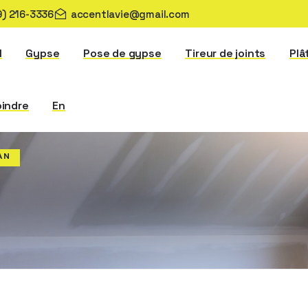
9) 216-3336
accentlavie@gmail.com
l
Gypse
Pose de gypse
Tireur de joints
Plâ
oindre
En
AN