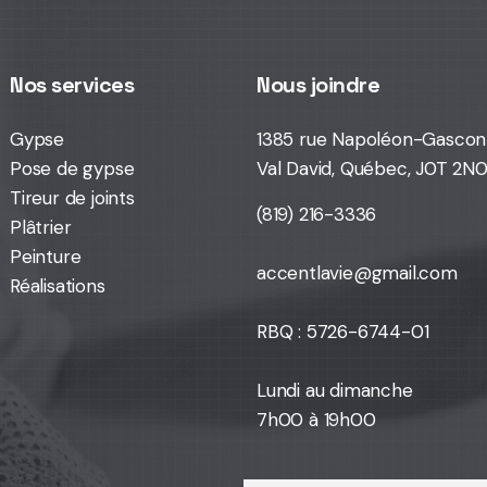
Nos services
Nous joindre
Gypse
1385 rue Napoléon-Gascon
Pose de gypse
Val David, Québec, J0T 2N
Tireur de joints
(819) 216-3336
Plâtrier
Peinture
accentlavie@gmail.com
Réalisations
RBQ : 5726-6744-01
Lundi au dimanche
7h00 à 19h00