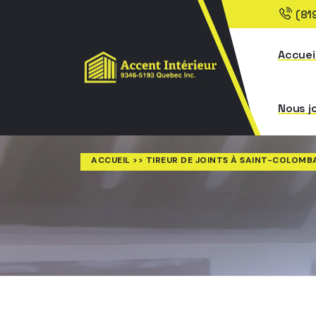
(81
Accuei
Nous j
ACCUEIL
>> TIREUR DE JOINTS À SAINT-COLOMB