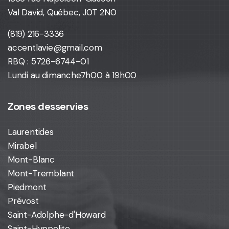
Val David, Québec, J0T 2N0
(819) 216-3336
accentlavie@gmail.com
RBQ : 5726-6744-01
Lundi au dimanche
7h00 à 19h00
Zones desservies
Laurentides
Mirabel
Mont-Blanc
Mont-Tremblant
Piedmont
Prévost
Saint-Adolphe-d'Howard
Saint-Hyppolite