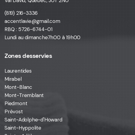
Val David, Québec, J0T 2N0
(819) 216-3336
accentlavie@gmail.com
RBQ : 5726-6744-01
Lundi au dimanche
7h00 à 19h00
Zones desservies
Laurentides
Mirabel
Mont-Blanc
Mont-Tremblant
Piedmont
Prévost
Saint-Adolphe-d'Howard
Saint-Hyppolite