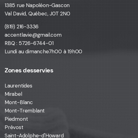
1385 rue Napoléon-Gascon
Val David, Québec, J0T 2N0
(819) 216-3336
accentlavie@gmail.com
RBQ : 5726-6744-01
Lundi au dimanche
7h00 à 19h00
Zones desservies
Laurentides
Mirabel
Mont-Blanc
Mont-Tremblant
Piedmont
Prévost
Saint-Adolphe-d'Howard