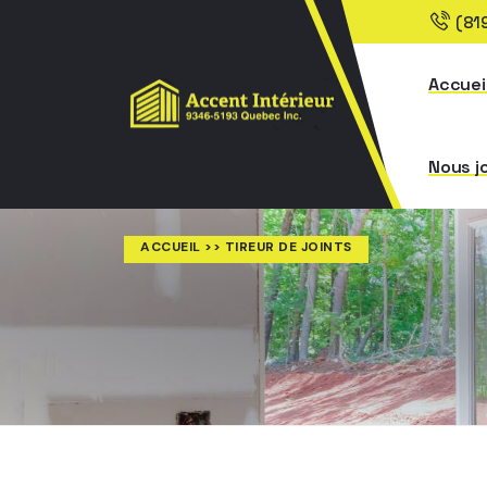
(81
Accuei
Nous j
ACCUEIL
>> TIREUR DE JOINTS