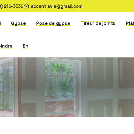
9) 216-3336
accentlavie@gmail.com
l
Gypse
Pose de gypse
Tireur de joints
Plâ
oindre
En