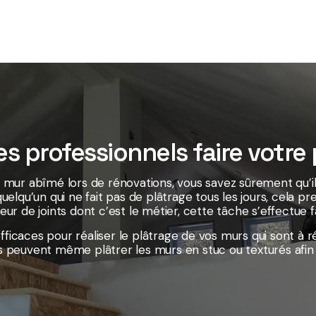
es professionnels faire votre
n mur abîmé lors de rénovations, vous savez sûrement qu’il 
quelqu’un qui ne fait pas de plâtrage tous les jours, cel
reur de joints dont c’est le métier, cette tâche s’effectue
ficaces pour réaliser le plâtrage de vos murs qui sont à rén
ts peuvent même plâtrer les murs en stuc ou texturés afin