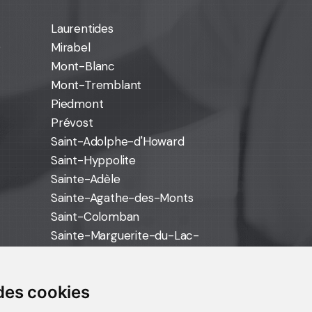
Laurentides
0
Mirabel
Mont-Blanc
Mont-Tremblant
Piedmont
Prévost
Saint-Adolphe-d'Howard
Saint-Hyppolite
Sainte-Adèle
Sainte-Agathe-des-Monts
Saint-Colomban
Sainte-Marguerite-du-Lac-
Masson
Saint-Jérôme
des cookies
Saint-Sauveur
Val-David