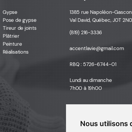
Gypse
1385 rue Napoléon-Gascon
Pose de gypse
Val David, Québec, J0T 2N
Tireur de joints
(819) 216-3336
Plâtrier
Peinture
accentlavie@gmail.com
Réalisations
RBQ : 5726-6744-01
Lundi au dimanche
7h00 à 19h00
Nous utilisons 